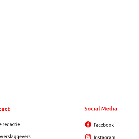
Social Media
tact
e redactie
Facebook
overslaggevers
Instagram