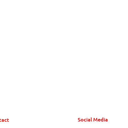
Social Media
tact