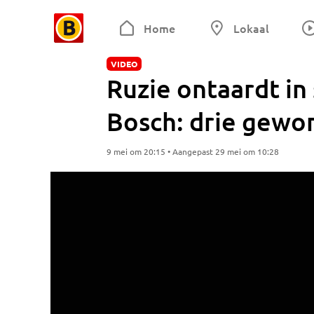
Home
Lokaal
VIDEO
Ruzie ontaardt in 
Bosch: drie gewo
9 mei om 20:15 • Aangepast 29 mei om 10:28