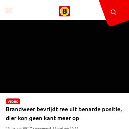
VIDEO
Brandweer bevrijdt ree uit benarde positie,
dier kon geen kant meer op
13 mei om 09:17 • Aangepast 13 mei om 10:38