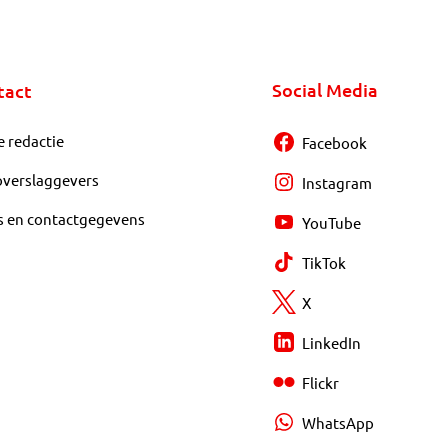
Social Media
tact
e redactie
Facebook
overslaggevers
Instagram
s en contactgegevens
YouTube
TikTok
X
LinkedIn
Flickr
WhatsApp