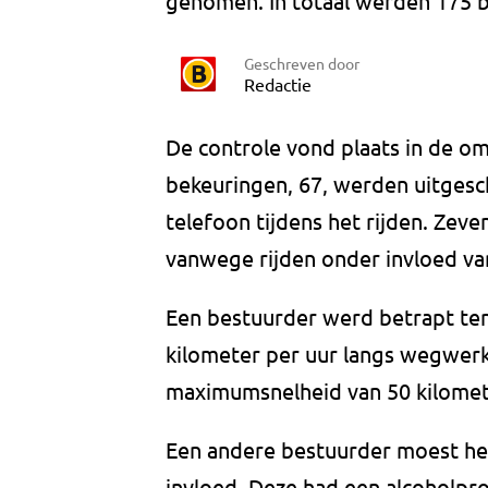
genomen. In totaal werden 175 
Geschreven door
Redactie
De controle vond plaats in de o
bekeuringen, 67, werden uitges
telefoon tijdens het rijden. Ze
vanwege rijden onder invloed va
Een bestuurder werd betrapt ter
kilometer per uur langs wegwer
maximumsnelheid van 50 kilomet
Een andere bestuurder moest het
invloed. Deze had een alcoholpro