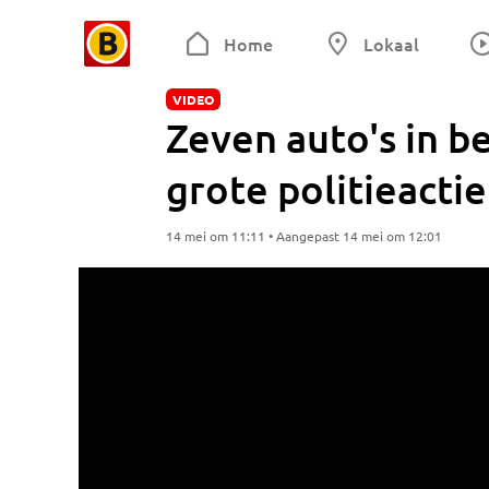
Home
Lokaal
VIDEO
Zeven auto's in b
grote politieacti
14 mei om 11:11 • Aangepast 14 mei om 12:01