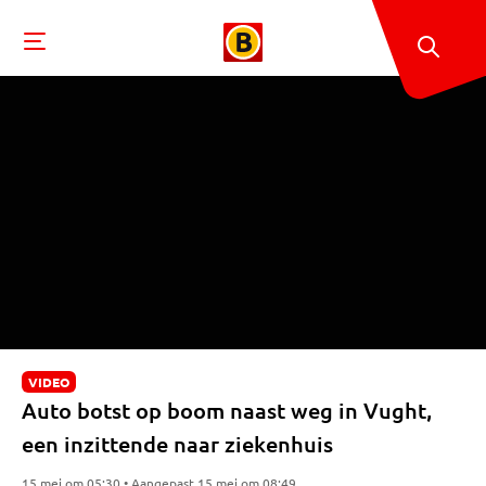
VIDEO
Auto botst op boom naast weg in Vught,
een inzittende naar ziekenhuis
15 mei om 05:30 • Aangepast 15 mei om 08:49