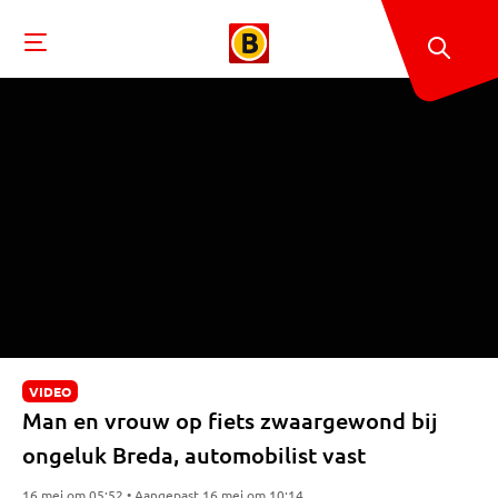
VIDEO
Man en vrouw op fiets zwaargewond bij
ongeluk Breda, automobilist vast
16 mei om 05:52 • Aangepast 16 mei om 10:14