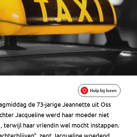
Hulp bij lezen
jdagmiddag de 73-jarige Jeannette uit Oss
ochter Jacqueline werd haar moeder niet
 terwijl haar vriendin wel mocht instappen.
achterblijven”, zegt Jacqueline woedend.