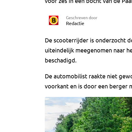
voor zes in een bocht van de Paa
Geschreven door
Redactie
De scooterrijder is onderzocht
uiteindelijk meegenomen naar het
beschadigd.
De automobilist raakte niet gewo
voorkant en is door een berge