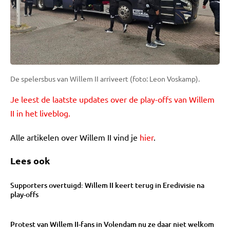
De spelersbus van Willem II arriveert (foto: Leon Voskamp).
Je leest de laatste updates over de play-offs van Willem
II in het liveblog.
Alle artikelen over Willem II vind je
hier
.
Lees ook
Supporters overtuigd: Willem II keert terug in Eredivisie na
play-offs
Protest van Willem II-fans in Volendam nu ze daar niet welkom