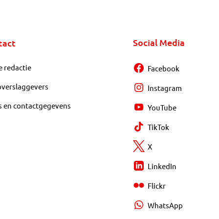
Social Media
tact
e redactie
Facebook
overslaggevers
Instagram
s en contactgegevens
YouTube
TikTok
X
LinkedIn
Flickr
WhatsApp