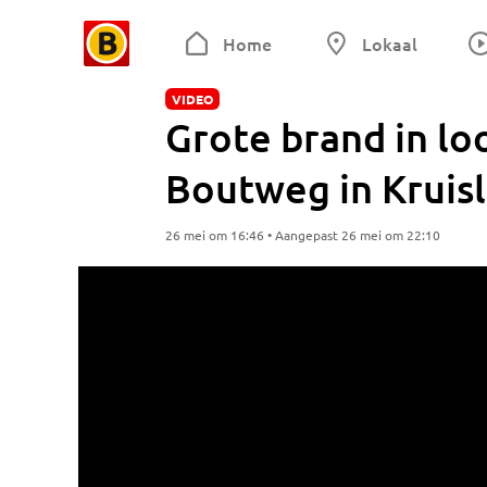
Home
Lokaal
VIDEO
Grote brand in l
Boutweg in Kruis
26 mei om 16:46 • Aangepast 26 mei om 22:10