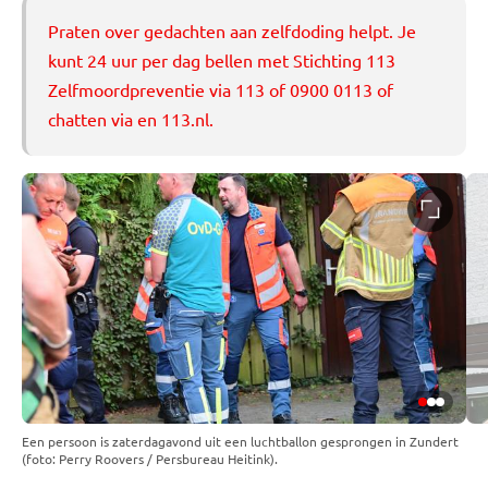
Praten over gedachten aan zelfdoding helpt. Je
kunt 24 uur per dag bellen met Stichting 113
Zelfmoordpreventie via 113 of 0900 0113 of
chatten via en 113.nl.
Een persoon is zaterdagavond uit een luchtballon gesprongen in Zundert
(foto: Perry Roovers / Persbureau Heitink).