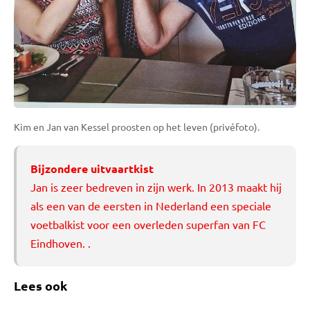
Kim en Jan van Kessel proosten op het leven (privéfoto).
Bijzondere uitvaartkist
Jan is zeer bedreven in zijn werk. In 2013 maakt hij
als een van de eersten in Nederland een
speciale
voetbalkist
voor een overleden superfan van FC
Eindhoven. .
Lees ook