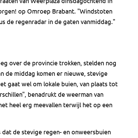
raaten van Weerplaza dinsdagochtend in
rgen! op Omroep Brabant. "Windstoten
dus de regenradar in de gaten vanmiddag."
eg over de provincie trokken, stelden nog
van de middag komen er nieuwe, stevige
et gaat wel om lokale buien, van plaats tot
verschillen", benadrukt de weerman van
et heel erg meevallen terwijl het op een
 dat de stevige regen- en onweersbuien