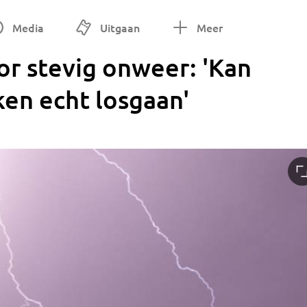
Media
Uitgaan
Meer
r stevig onweer: 'Kan
en echt losgaan'