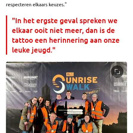
respecteren elkaars keuzes."
"In het ergste geval spreken we
elkaar ooit niet meer, dan is de
tattoo een herinnering aan onze
leuke jeugd."