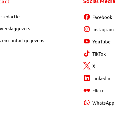
Social Media
tact
e redactie
Facebook
overslaggevers
Instagram
s en contactgegevens
YouTube
TikTok
X
LinkedIn
Flickr
WhatsApp