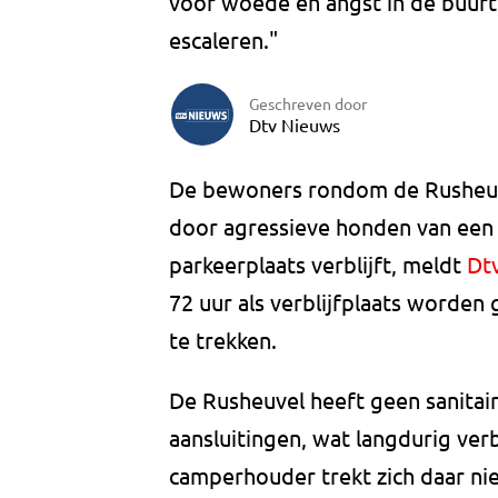
voor woede en angst in de buurt
escaleren."
Geschreven door
Dtv Nieuws
De bewoners rondom de Rusheuv
door agressieve honden van een 
parkeerplaats verblijft, meldt
Dt
72 uur als verblijfplaats worden
te trekken.
De Rusheuvel heeft geen sanitai
aansluitingen, wat langdurig verb
camperhouder trekt zich daar nie