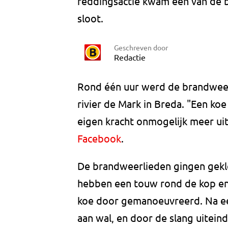
reddingsactie kwam een van de br
sloot.
Geschreven door
Redactie
Rond één uur werd de brandweer
rivier de Mark in Breda. "Een koe
eigen kracht onmogelijk meer ui
Facebook
.
De brandweerlieden gingen gekle
hebben een touw rond de kop en
koe door gemanoeuvreerd. Na een
aan wal, en door de slang uiteind