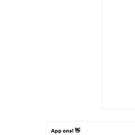
App ons!
👋