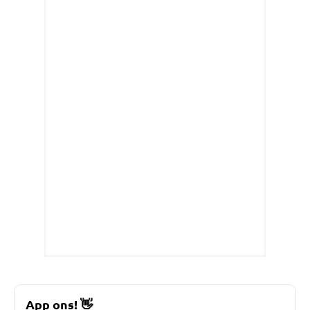
App ons!
👋