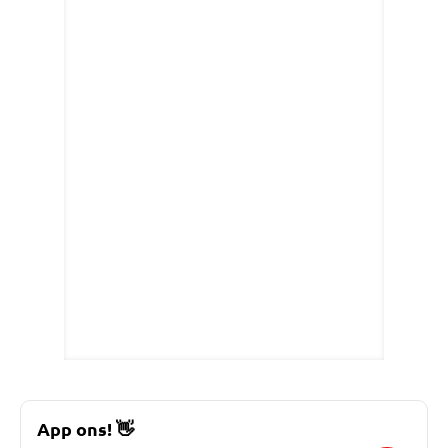
App ons!
👋