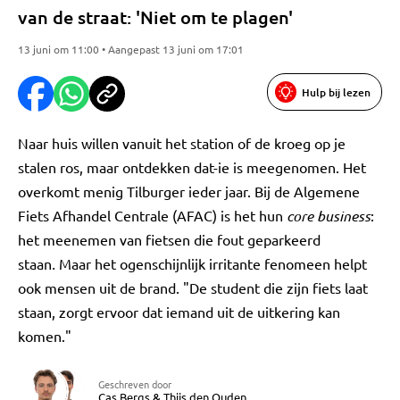
van de straat: 'Niet om te plagen'
13 juni om 11:00 • Aangepast 13 juni om 17:01
Hulp bij lezen
Naar huis willen vanuit het station of de kroeg op je
stalen ros, maar ontdekken dat-ie is meegenomen. Het
overkomt menig Tilburger ieder jaar. Bij de Algemene
Fiets Afhandel Centrale (AFAC) is het hun
core business
:
het meenemen van fietsen die fout geparkeerd
staan
.
Maar het ogenschijnlijk irritante fenomeen helpt
ook mensen uit de brand. "De student die zijn fiets laat
staan, zorgt ervoor dat iemand uit de uitkering kan
komen."
Geschreven door
Cas Bergs
&
Thijs den Ouden