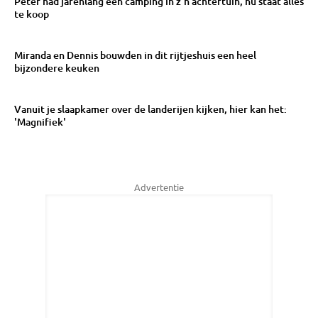
Peter had jarenlang een camping in z'n achtertuin, nu staat alles
te koop
Miranda en Dennis bouwden in dit rijtjeshuis een heel
bijzondere keuken
Vanuit je slaapkamer over de landerijen kijken, hier kan het:
'Magnifiek'
Advertentie