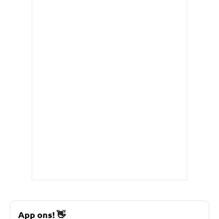
App ons!
👋