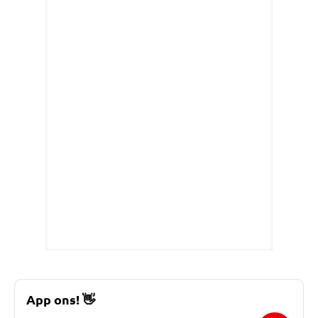
App ons!
👋