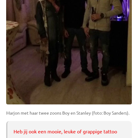
Marjon met haar twee zoons Boy en Stanley (foto: Boy Sanders).
Heb jij ook een mooie, leuke of grappige tattoo