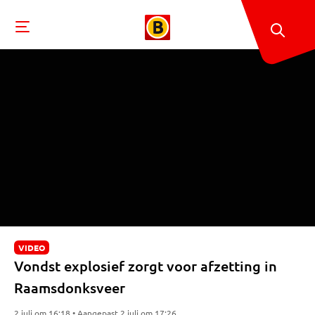
VIDEO
Vondst explosief zorgt voor afzetting in
Raamsdonksveer
2 juli om 16:18 • Aangepast 2 juli om 17:26