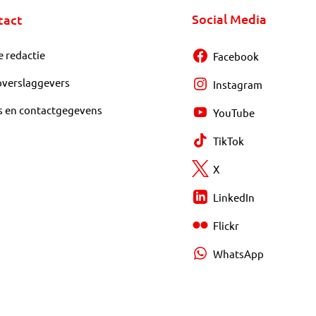
Social Media
tact
e redactie
Facebook
overslaggevers
Instagram
s en contactgegevens
YouTube
TikTok
X
LinkedIn
Flickr
WhatsApp