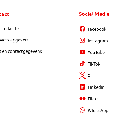
Social Media
tact
e redactie
Facebook
overslaggevers
Instagram
s en contactgegevens
YouTube
TikTok
X
LinkedIn
Flickr
WhatsApp