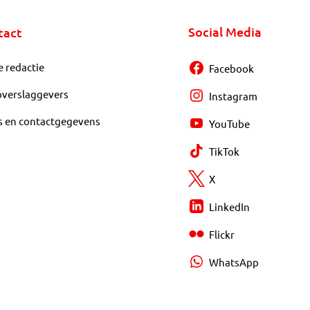
Social Media
tact
e redactie
Facebook
overslaggevers
Instagram
s en contactgegevens
YouTube
TikTok
X
LinkedIn
Flickr
WhatsApp