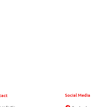
Social Media
tact