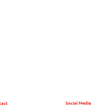
Social Media
tact