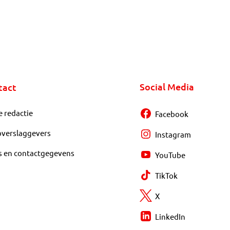
Social Media
tact
e redactie
Facebook
overslaggevers
Instagram
s en contactgegevens
YouTube
TikTok
X
LinkedIn