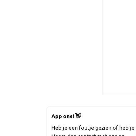
App ons!
👋
Heb je een foutje gezien of heb je
Neem dan contact met ons op.