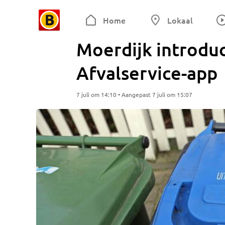
Home
Lokaal
Moerdijk introdu
Afvalservice-app
7 juli om 14:10 • Aangepast 7 juli om 15:07