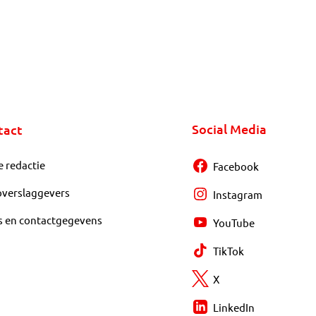
Social Media
tact
e redactie
Facebook
overslaggevers
Instagram
s en contactgegevens
YouTube
TikTok
X
LinkedIn