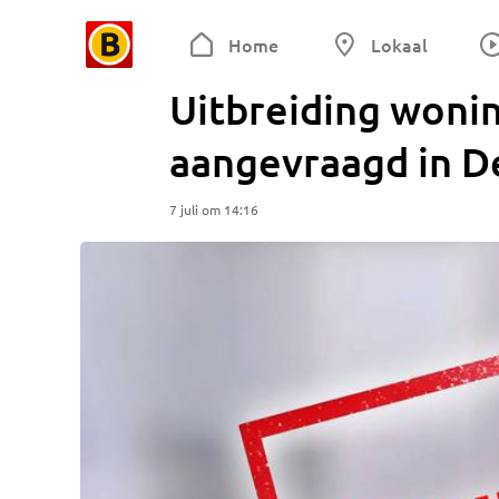
Home
Lokaal
Uitbreiding woni
aangevraagd in D
7 juli om 14:16