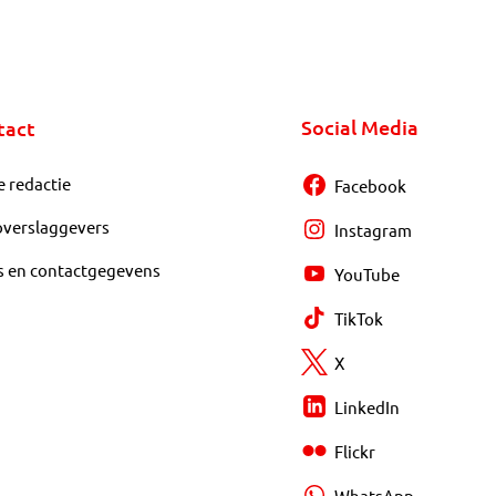
Social Media
tact
e redactie
Facebook
overslaggevers
Instagram
s en contactgegevens
YouTube
TikTok
X
LinkedIn
Flickr
WhatsApp