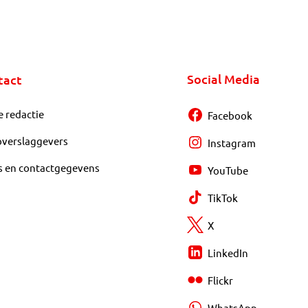
Social Media
tact
e redactie
Facebook
overslaggevers
Instagram
s en contactgegevens
YouTube
TikTok
X
LinkedIn
Flickr
WhatsApp