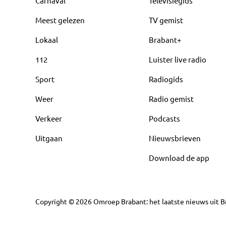
Carnaval
Televisiegids
Meest gelezen
TV gemist
Lokaal
Brabant+
112
Luister live radio
Sport
Radiogids
Weer
Radio gemist
Verkeer
Podcasts
Uitgaan
Nieuwsbrieven
Download de app
Copyright
©
2026
Omroep Brabant: het laatste nieuws uit Br