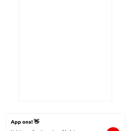
App ons!
👋