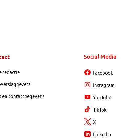
Social Media
tact
e redactie
Facebook
overslaggevers
Instagram
s en contactgegevens
YouTube
TikTok
X
LinkedIn