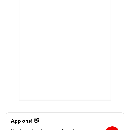
App ons!
👋