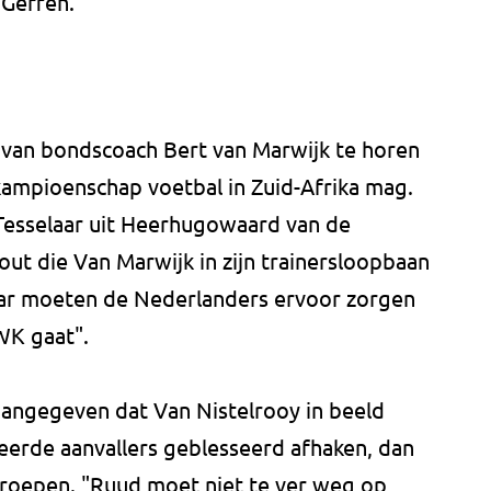
 Geffen.
 van bondscoach Bert van Marwijk te horen
kampioenschap voetbal in Zuid-Afrika mag.
 Tesselaar uit Heerhugowaard van de
fout die Van Marwijk in zijn trainersloopbaan
aar moeten de Nederlanders ervoor zorgen
WK gaat".
aangegeven dat Van Nistelrooy in beeld
teerde aanvallers geblesseerd afhaken, dan
roepen. "Ruud moet niet te ver weg op