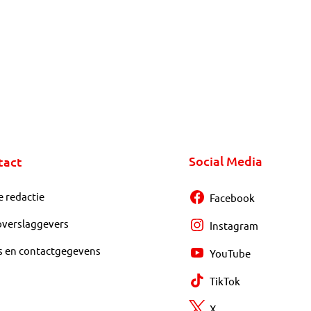
Social Media
tact
e redactie
Facebook
overslaggevers
Instagram
s en contactgegevens
YouTube
TikTok
X