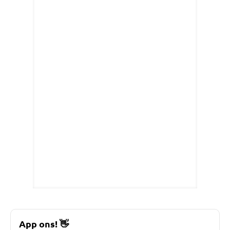
App ons!
👋