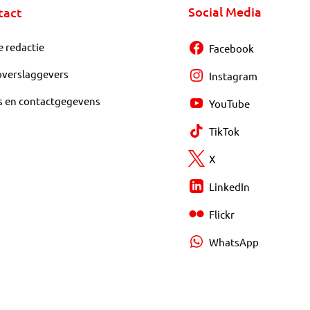
Social Media
tact
e redactie
Facebook
overslaggevers
Instagram
s en contactgegevens
YouTube
TikTok
X
LinkedIn
Flickr
WhatsApp