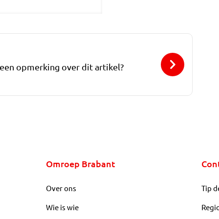
 een opmerking over dit artikel?
Omroep Brabant
Con
Over ons
Tip d
Wie is wie
Regi