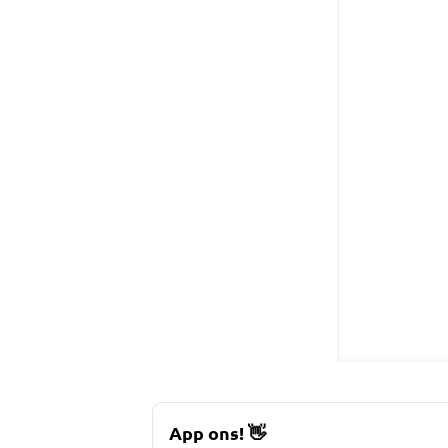
App ons!
👋