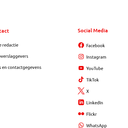
Social Media
tact
e redactie
Facebook
overslaggevers
Instagram
s en contactgegevens
YouTube
TikTok
X
LinkedIn
Flickr
WhatsApp