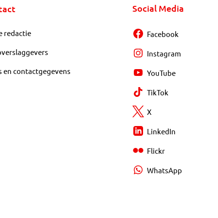
Social Media
tact
e redactie
Facebook
overslaggevers
Instagram
s en contactgegevens
YouTube
TikTok
X
LinkedIn
Flickr
WhatsApp