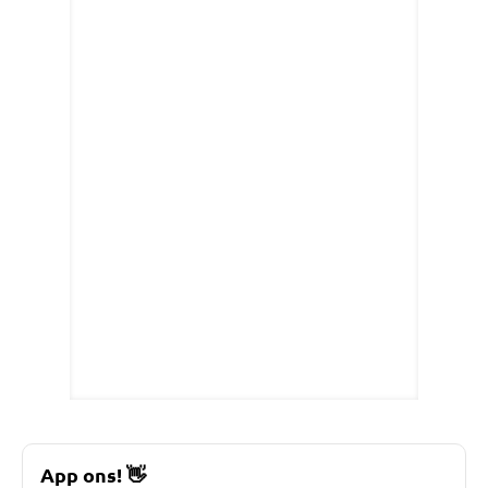
App ons!
👋