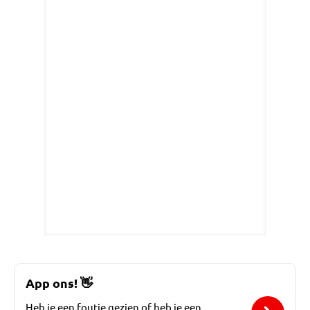
App ons!
👋
Heb je een foutje gezien of heb je een