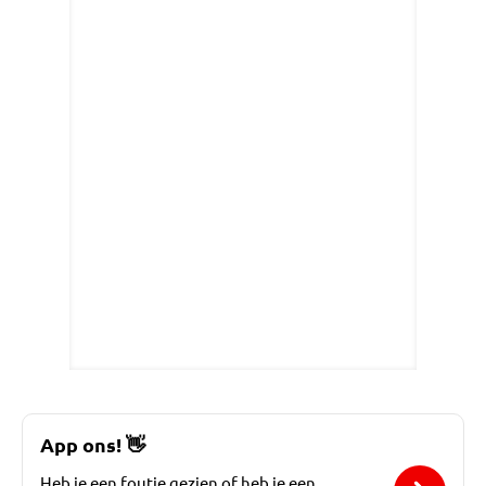
App ons!
👋
Heb je een foutje gezien of heb je een